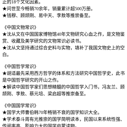
止的18个文化因素。
★问世至今畅销70余年，销量累计超500万册。
★钱穆、顾颉刚、易中天、李敖等推崇备至。
《中国文物常识》
★沈从文在中国国家博物馆40年文物研究心血之作，是文物鉴
赏、收藏及美学研究的文物常识必读书。
★沈从文坚持通过综合史料与实物，填补了我国文物史上的空
白。
《中国哲学常识》
★胡适最先采用西方哲学的体系和方法研究中国哲学史，此书
是中国哲学研究的开山之作。
★解读中国哲学家们思想精髓的中国哲学入门书，冯友兰、顾
颉刚、李敖、蔡元培、梁启超等推崇备至。
《中国国学常识》
★国学大师曹伯韩70年畅销不衰的国学知识大全。
★学术泰斗周有光推崇的国学简明读本，民国以来系统性强、
传阅率高、影响力大的国学启蒙读物。