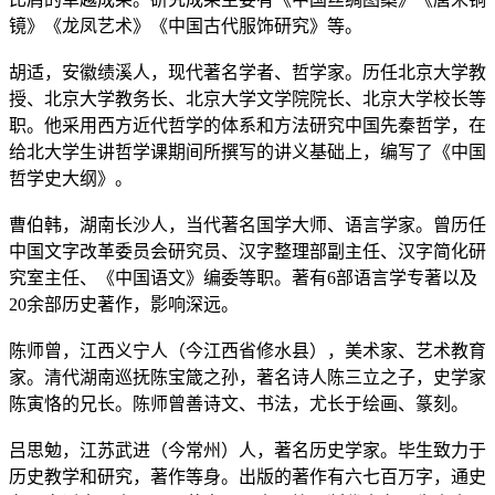
镜》《龙凤艺术》《中国古代服饰研究》等。
胡适
，安徽绩溪人，现代著名学者、哲学家。历任北京大学教
授、北京大学教务长、北京大学文学院院长、北京大学校长等
职。他采用西方近代哲学的体系和方法研究中国先秦哲学，在
给北大学生讲哲学课期间所撰写的讲义基础上，编写了《中国
哲学史大纲》。
曹伯韩
，湖南长沙人，当代著名国学大师、语言学家。曾历任
中国文字改革委员会研究员、汉字整理部副主任、汉字简化研
究室主任、《中国语文》编委等职。著有6部语言学专著以及
20余部历史著作，影响深远。
陈师曾
，江西义宁人（今江西省修水县），美术家、艺术教育
家。清代湖南巡抚陈宝箴之孙，著名诗人陈三立之子，史学家
陈寅恪的兄长。陈师曾善诗文、书法，尤长于绘画、篆刻。
吕思勉
，江苏武进（今常州）人，著名历史学家。毕生致力于
历史教学和研究，著作等身。出版的著作有六七百万字，通史