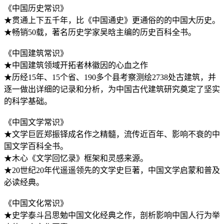
《中国历史常识》
★贯通上下五千年，比《中国通史》更通俗的的中国大历史。
★畅销50载，著名历史学家吴晗主编的历史百科全书。
《中国建筑常识》
★中国建筑领域开拓者林徽因的心血之作
★历经15年、15个省、190多个县考察测绘2738处古建筑，并
逐一做出详细的记录和分析，为中国古代建筑研究奠定了坚实
的科学基础。
《中国文学常识》
★文学巨匠郑振铎成名作之精髓，流传近百年、影响不衰的中
国文学百科全书。
★木心《文学回忆录》框架和灵感来源。
★20世纪20年代遥遥领先的文学史巨著，中国文学启蒙和普及
必读经典。
《中国文化常识》
★史学泰斗吕思勉中国文化经典之作，剖析影响中国人行为举