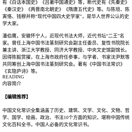
有《白话本国史》《吕著中国通史》等，断代史有《先秦史》
《秦汉史》《两晋南北朝史》《隋唐五代史》等。与陈垣、陈
寅恪、钱穆并称“现代中国四大史学家”，是华人世界公认的史
学大家。
潘伯鹰
，安徽怀宁人，近现代书法大师，近代书坛“二王”名
家。曾任上海中国书法篆刻研究会副主任委员、复性书院院长
兼主讲、浙江大学教授、同济大学教授、中央文史馆副馆长。
因得陈毅赏擢，在上海市政府任参事，与学者、书家沈尹默等
共同筹创上海中国书法篆刻研究会。著有《中国书法常识》
《玄隐庐诗》等。
READING
内容简介
【编辑推荐】
中国文化常识全集涵盖了
历史、建筑、文学、文化、文物、哲
学、国学、绘画、政治、书法
10
个方面的知识，堪称
中国传统
文化百科全书，中国人必备的文化常识书
。