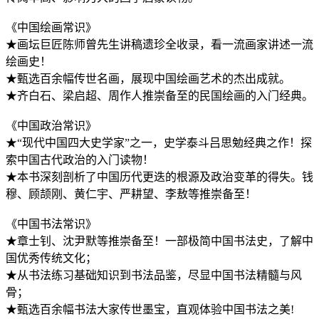
《中国绘画常识》
★画坛巨匠陈师曾先生讲稿遗珍全收录，看一流画家讲述一流
绘画史！
★甄选百余幅传世名画，展现中国绘画艺术的杰出成就。
★齐白石、梁启超、周作人推崇备至的民国绘画的入门经典。
《中国政治常识》
★“现代中国四大史学家”之一，史学泰斗吕思勉经典之作！探
索中国古代政治的入门读物！
★本书深刻剖析了中国历代更迭的根源及政治变革的得失。钱
穆、顾颉刚、黄仁宇、严耕望、李敖等推崇备至！
《中国书法常识》
★章士钊、沈尹默等推崇备至！一部极简中国书法史，了解中
国优秀传统文化；
★从书法练习基础知识到书法品鉴，尽显中国书法精髓与风
骨；
★甄选百余幅书法大家传世墨宝，直观体验中国书法之美!