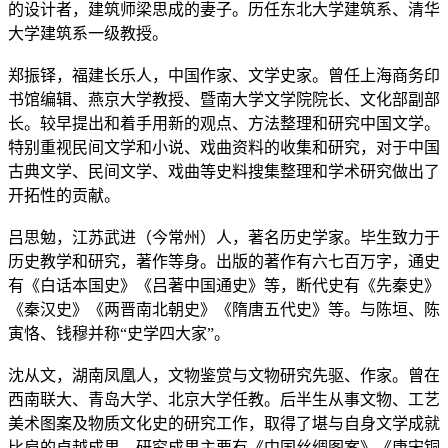
的设计者，建筑师梁思成的妻子。历任东北大学建筑系、清华
大学建筑系一级教授。
郑振铎
，福建长乐人，中国作家、文学史家。曾任上海商务印
书馆编辑、燕京大学教授、暨南大学文学院院长、文化部副部
长。较早提出和着手用新的观点、方法整理和研究中国文学。
特别重视民间文学和小说、戏曲资料的收集和研究，对于中国
古典文学、民间文学、戏曲等史料搜集整理和学术研究做出了
开拓性的贡献。
吕思勉
，江苏武进（今常州）人，著名历史学家。毕生致力于
历史教学和研究，著作等身。出版的著作有六七百万字，通史
有《白话本国史》《吕著中国通史》等，断代史有《先秦史》
《秦汉史》《两晋南北朝史》《隋唐五代史》等。与陈垣、陈
寅恪、钱穆并称“史学四大家”。
沈从文
，湖南凤凰人，文物鉴赏与文物研究先驱、作家。曾在
西南联大、青岛大学、北京大学任教。后半生从事文物、工艺
美术图案及物质文化史的研究工作，取得了堪与自身文学成就
比肩的卓越成果。研究成果主要有《中国丝绸图案》《唐宋铜