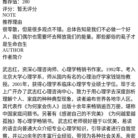
推荐值：
280
评分：
暂无评分
NOTE
推荐理由
很零散，但是很多观点不错。总体告知是我们不必做一个好
人，我们偶尔也需要坏去释放我们的能量。那些鄙俗的虱子才
是生命自生
AUTHOR
作者简介
武志红，资深心理咨询师、心理学畅销书作家。1992年，考入
北京大学心理学系，师从国内有名的心理治疗学家钱铭怡教
授。2001年，获得心理学系临床心理学专业硕士学位。现于北
上广开办了武志红心理咨询中心，致力于用心理学去深度剖析
理解个人、家庭的种种典型现象，读者遍布世界各地华人区。
其代表作《为何家会伤人》出版十余年来畅销逾百万册，堪称
中国家庭问题书。另著有《感谢自己的不完美》《为何越爱越
孤独》等心理学畅销书。 武志红老师很好擅于以优美，易读
的语言向普通大众介绍专业心理学知识，引导读者进行自我觉
察，并以20余年的丰富行业经验，带领为各种社会关系、亲密