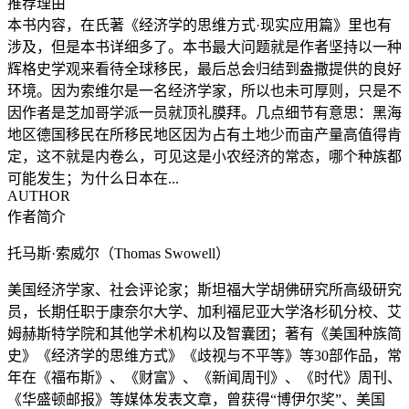
推荐理由
本书内容，在氏著《经济学的思维方式·现实应用篇》里也有
涉及，但是本书详细多了。本书最大问题就是作者坚持以一种
辉格史学观来看待全球移民，最后总会归结到盎撒提供的良好
环境。因为索维尔是一名经济学家，所以也未可厚则，只是不
因作者是芝加哥学派一员就顶礼膜拜。几点细节有意思：黑海
地区德国移民在所移民地区因为占有土地少而亩产量高值得肯
定，这不就是内卷么，可见这是小农经济的常态，哪个种族都
可能发生；为什么日本在...
AUTHOR
作者简介
托马斯·索威尔（Thomas Swowell）
美国经济学家、社会评论家；斯坦福大学胡佛研究所高级研究
员，长期任职于康奈尔大学、加利福尼亚大学洛杉矶分校、艾
姆赫斯特学院和其他学术机构以及智囊团；著有《美国种族简
史》《经济学的思维方式》《歧视与不平等》等30部作品，常
年在《福布斯》、《财富》、《新闻周刊》、《时代》周刊、
《华盛顿邮报》等媒体发表文章，曾获得“博伊尔奖”、美国