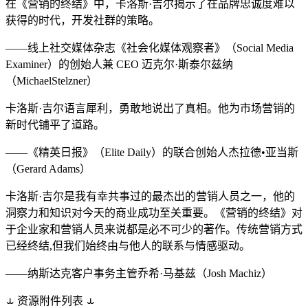
在《营销的终结》中，卡洛斯·吉尔揭示了在品牌忠诚度难以
获得的时代，开发社群的策略。
——线上社交媒体杂志《社会化媒体观察者》（Social Media
Examiner）的创始人兼 CEO 迈克尔·斯泰尔兹纳
（MichaelStelzner）
卡洛斯·吉尔语言犀利，勇敢地说出了真相。他为市场营销的
新时代铺平了道路。
——《精英日报》（Elite Daily）的联合创始人杰拉德•亚当斯
（Gerard Adams）
卡洛斯·吉尔是我有幸共事过的最杰出的营销人员之一，他的
洞察力和知识对今天的商业成功至关重要。《营销的终结》对
于企业家和营销人员来说都是必不可少的著作。传统营销方式
已经终结,但我们始终由与他人的联系与情感驱动。
——纳斯达克客户事务主管乔希·马基兹（Josh Machiz）
⥿
资源附件列表
⥿