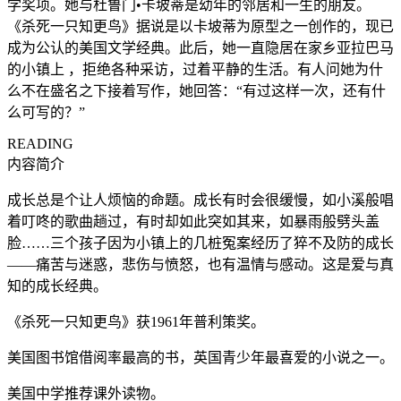
学奖项。她与杜鲁门•卡坡蒂是幼年的邻居和一生的朋友。
《杀死一只知更鸟》据说是以卡坡蒂为原型之一创作的，现已
成为公认的美国文学经典。此后，她一直隐居在家乡亚拉巴马
的小镇上 ，拒绝各种采访，过着平静的生活。有人问她为什
么不在盛名之下接着写作，她回答：“有过这样一次，还有什
么可写的？”
READING
内容简介
成长总是个让人烦恼的命题。成长有时会很缓慢，如小溪般唱
着叮咚的歌曲趟过，有时却如此突如其来，如暴雨般劈头盖
脸……三个孩子因为小镇上的几桩冤案经历了猝不及防的成长
——痛苦与迷惑，悲伤与愤怒，也有温情与感动。这是爱与真
知的成长经典。
《杀死一只知更鸟》获1961年普利策奖。
美国图书馆借阅率最高的书，英国青少年最喜爱的小说之一。
美国中学推荐课外读物。