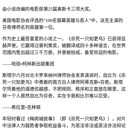
由小说改编的电影获第25届奥斯卡三项大奖。
美国电影协会评选的“100名银幕英雄与恶人”中，派克主演的
芬奇律师名列英雄第一位。
作为史上最受喜爱的小说之一，《杀死一只知更鸟》已获得显
赫声誉。它赢得过普利策奖，被翻译成四十多种语言，在世界
范围内售出超过三千万册，并曾被拍成，备受欢迎的电影。
——哈珀•柯林斯出版集团
斯塔尔六月对北卡罗来纳州律师协会发表演说时，自比为《杀
死一只知更鸟》中勇敢的南方白人律师阿蒂克斯•芬奇。斯塔
尔凭着他的道德优越感，不把规则、秩序和正直放在眼里，这
样一个人居然自比为芬奇，实在令我和比尔难以忍受。
——希拉里•克林顿
年轻时看过《梅岗城故事》（即《杀死一只知更鸟》），对片
中法律人为弱势者争取权益奋斗，为恶法非法或恶法亦法辩论