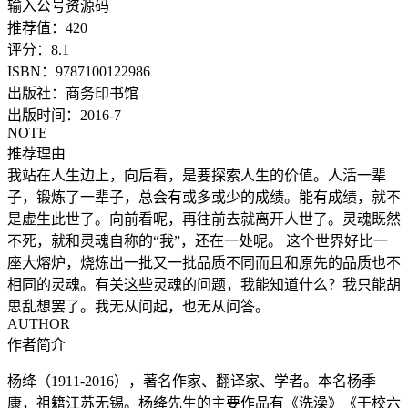
输入公号资源码
推荐值：
420
评分：
8.1
ISBN：
9787100122986
出版社：
商务印书馆
出版时间：
2016-7
NOTE
推荐理由
我站在人生边上，向后看，是要探索人生的价值。人活一辈
子，锻炼了一辈子，总会有或多或少的成绩。能有成绩，就不
是虚生此世了。向前看呢，再往前去就离开人世了。灵魂既然
不死，就和灵魂自称的“我”，还在一处呢。 这个世界好比一
座大熔炉，烧炼出一批又一批品质不同而且和原先的品质也不
相同的灵魂。有关这些灵魂的问题，我能知道什么？我只能胡
思乱想罢了。我无从问起，也无从问答。
AUTHOR
作者简介
杨绛（1911-2016），著名作家、翻译家、学者。本名杨季
康，祖籍江苏无锡。杨绛先生的主要作品有《洗澡》《干校六