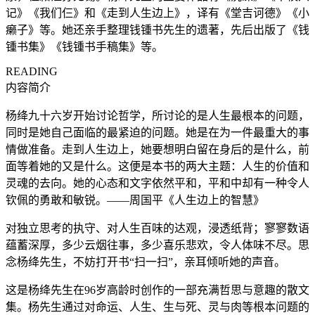
记》《我们仨》和《走到人生边上》，译有《堂吉诃德》《小
癞子》等。她还亲手整理钱锺书先生的遗著，先后出版了《钱
锺书集》《钱锺书手稿集》等。
READING
内容简介
杨绛九十六岁开始讨论哲学，所讨论的是人生最根本的问题，
同时是她自己面临的最紧迫的问题。她是在为一件最重大的事
情做准备。走到人生边上，她要想明白留在身后的是什么，前
面等着她的又是什么。这便是本书的两大主题：人生的价值和
灵魂的去向。她的心态和文字依然平和，平和中却有一种令人
钦佩的勇敢和敏锐。——周国平《人生边上的智慧》
对独立思考的执守、对人生百味的达观，浸透纸背；寥寥数语
蕴蓄深厚，多少云烟往事，多少喜乐悲欢，令人体味不尽。思
念杨绛先生，不妨打开书“扫一扫”，亲耳倾听她的声音。
这是杨绛先生在96岁高龄时创作的一部充满哲思与意趣的散文
集。杨先生通过对命运、人生、生与死、灵与肉等根本问题的