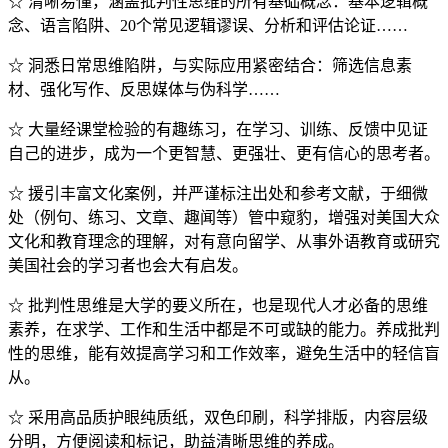
☆ 清晰易懂，涵盖批判性思维的所有基础概念：基本逻辑概
念、语言陷阱、20个常见逻辑谬误、分析和评估论证……
☆ 洞悉日常思维陷阱，与实际应用紧密结合：筛选信息素
材、强化写作、反思媒体与伪科学……
☆ 大量经课堂检验的有趣练习，在学习、训练、反馈中见证
自己的进步，成为一个更智慧、更强壮、更有信心的思考者。
☆ 援引丰富文化案例，并严谨标注出处和参考文献，于细微
处（例句、练习、文章、趣闻等）管中窥豹，增强对美国大众
文化和教育理念的理解，对有意向留学、从事外语教育或研究
美国社会的学习者也会大有启发。
☆ 批判性思维是大学的要义所在，也是现代人才必备的思维
素养，在求学、工作和生活中都是不可或缺的能力。养成批判
性的思维，能有效提高学习和工作效率，避免生活中的轻信盲
从。
☆ 采用高品质护眼纯质纸，双色印刷，科学排版，内容层级
分明，方便阅读和标记，助益清晰思维的养成。