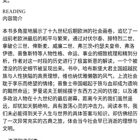
奖。
READING
内容简介
本书多角度地展示了十九世纪后期欧洲的社会画卷，追忆了一
战前老欧洲最后的和平与繁荣，通过对伏尔泰、腓特烈二世、
拿破仑三世、俾斯麦、威廉二世、弗兰茨•约瑟夫皇帝、弗洛
伊德、普鲁斯特等人物性格、命运、事业的细致梳理和精到分
析，作者对这一时段的历史进行了极富新意的解读，一个个被
湮没的历史细节被呈现出来。书中，哈布斯堡大君主国超越民
族与人性狭隘的高贵理想，维也纳优雅懒散的风气，上流社会
耽于享乐而绝望的情绪；普鲁士帝国崛起于铁与血却成为遗响
的黯然命运；罗曼诺夫王朝摇摆于东西方之间的彷徨；以及诸
多政治人物在十九世纪的最后谢幕，距离今天的我们虽然遥
远，却犹如天鹅绝响，具有激荡心灵的冲击力。阅读本书，我
们未必能得到关于人生与世界的具体答案与知识，却仿佛经历
了一次异常充实的古典之旅，体会当今社会早已消逝的理想与
文明。