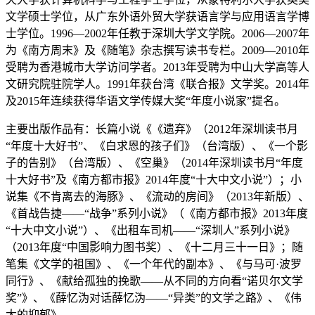
文学硕士学位，从广东外语外贸大学获语言学与应用语言学博
士学位。1996—2002年任教于深圳大学文学院。2006—2007年
为《南方周末》及《随笔》杂志撰写读书专栏。2009—2010年
受聘为香港城市大学访问学者。2013年受聘为中山大学高等人
文研究院驻院学人。1991年获台湾《联合报》文学奖。2014年
及2015年连续获得华语文学传媒大奖“年度小说家”提名。
主要出版作品有：长篇小说《《遗弃》（2012年深圳读书月
“年度十大好书”、《白求恩的孩子们》（台湾版）、《一个影
子的告别》（台湾版）、《空巢》（2014年深圳读书月“年度
十大好书”及《南方都市报》2014年度“十大中文小说”）；小
说集《不肯离去的海豚》、《流动的房间》（2013年新版）、
《首战告捷——“战争”系列小说》（《南方都市报》2013年度
“十大中文小说”）、《出租车司机——“深圳人”系列小说》
（2013年度“中国影响力图书奖）、《十二月三十一日》；随
笔集《文学的祖国》、《一个年代的副本》、《与马可·波罗
同行》、《献给孤独的挽歌——从不同的方向看“诺贝尔文学
奖”》、《薛忆沩对话薛忆沩——“异类”的文学之路》、《伟
大的抑郁》。