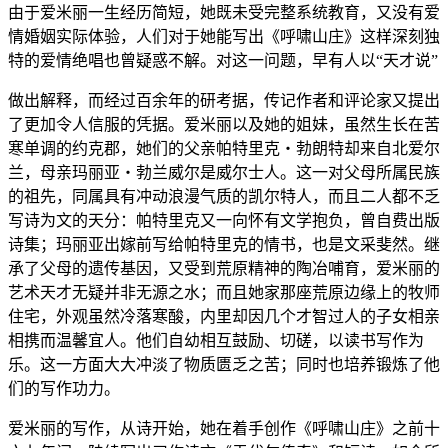
由于爱米丽一生经历简短，她既未受完整系统教育，又没有爱
情婚姻实际体验，人们对于她能写出《呼啸山庄》这样深刻独
特的爱情绝唱也曾疑惑不解。对这一问题，早有人以“天才说”
做出解释，而经过百余年的研考据，传记作者和评论家又提出
了更加令人信服的凭据。爱米丽以及她的姐妹，虽然生长在苦
寒单调的约克郡，她们的父亲帕特里克・勃朗特却来自北爱尔
兰，母亲玛丽亚・勃兰威尔是威尔士人。这一对父母所属民族
的祖先，同属具有冲动浪漫气质的凯尔特人，而且二人都不乏
写诗为文的天分：帕特里克又一向怀有文学抱负，曾自费出版
诗集；玛丽亚出嫁前写给帕特里克的情书，也是文采斐然。继
承了父母的遗传基因，又受到荒原精神的陶冶哺育，爱米丽的
艺术天才无疑并非无源之水；而且她家那座荒原边缘上的牧师
住宅，外观虽然冷落寒酸，内里却因几个才智过人的子女相亲
相携而温馨宜人。他们自幼相互鼓励、切磋，以读书写作为
乐。这一方面大大冲淡了物质匮乏之苦；同时也培养锻炼了他
们的写作功力。
爱米丽的写作，从诗开始，她在着手创作《呼啸山庄》之前十